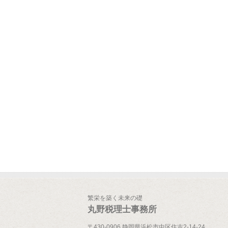
繁栄を築く未来の礎
丸野税理士事務所
〒430-0906 静岡県浜松市中区住吉2-14-24