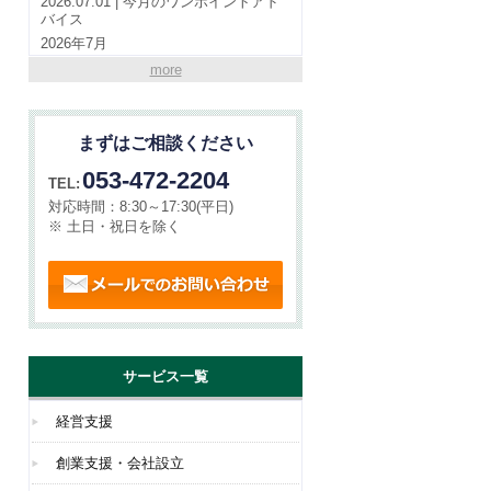
2026.07.01 | 今月のワンポイントアド
バイス
2026年7月
more
2026.07.01 | やらまいか通信
VOL190(令和8年7月号）
まずはご相談ください
2026.06.01 | 今月のワンポイントアド
バイス
053-472-2204
TEL:
2026年6月
対応時間：
8:30～17:30(平日)
※ 土日・祝日を除く
メールでのお問い合わせ
サービス一覧
経営支援
創業支援・会社設立