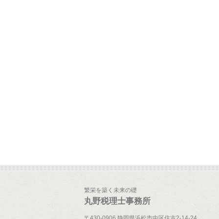
繁栄を築く未来の礎
丸野税理士事務所
〒430-0906 静岡県浜松市中区住吉2-14-24