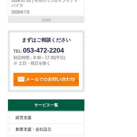
2026.07.01 | 今月のワンポイントアド
バイス
2026年7月
more
2026.07.01 | やらまいか通信
VOL190(令和8年7月号）
まずはご相談ください
2026.06.01 | 今月のワンポイントアド
バイス
053-472-2204
TEL:
2026年6月
対応時間：
8:30～17:30(平日)
※ 土日・祝日を除く
メールでのお問い合わせ
サービス一覧
経営支援
創業支援・会社設立