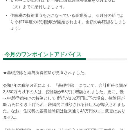
５月中に支払われた給与等に係る源泉所得税を６月１０日
（火）までに納付しましょう。
住民税の特別徴収をおこなっている事業所は、６月分の給与よ
り令和
7
年度の特別徴収が開始されます。金額の再確認をしまし
ょう。
今月のワンポイントアドバイス
★基礎控除と給与所得控除が見直されました。
令和
7
年の税制改正により、「基礎控除」について、合計所得金額が
2,350万円以下の人は、控除額が
58
万に増額されました。更に、低
～中所得者向けの特例として 所得が
132
万円以下の場合、控除額が
95
万円に引き上げられ、段階的に減額される仕組みが導入されまし
た。なお、住民税の基礎控除額は従来通り
43
万円のまま変更はあり
ません。