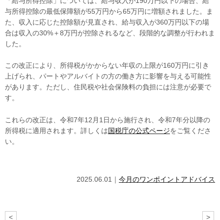
「給与所得控除」については、給与収入が
190
万円以下の場合、給
与所得控除の最低保障額が
55
万円から
65
万円に増額されました。ま
た、収入に応じた控除額が見直され、給与収入が
360
万円以下の場
合は収入の30%＋
8
万円が控除されるなど、段階的な調整が行われま
した。
この改正により、所得税がかからない年収の上限が
160
万円に引き
上げられ、パートやアルバイトの方の働き方に影響を与える可能性
があります。ただし、住民税や社会保険料の負担には注意が必要で
す。
これらの改正は、令和
7
年
12
月
1
日から施行され、令和
7
年分以降の
所得税に適用されます。詳しくは
国税庁の公式ページ
をご覧くださ
い。
2025.06.01｜
今月のワンポイントアドバイス
<
>