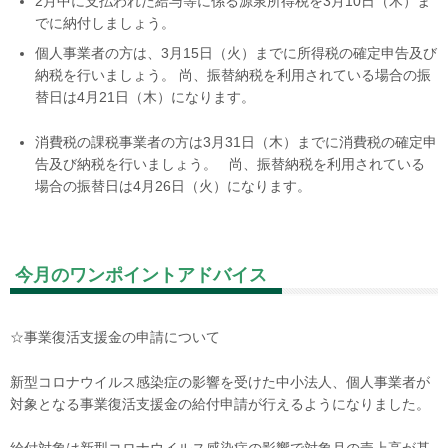
2月中に支払われた給与等に係る源泉所得税を
3
月
10
日（木）ま
でに納付しましょう。
個人事業者の方は、
3
月
15
日（火）までに所得税の確定申告及び
納税を行いましょう。 尚、振替納税を利用されている場合の振
替日は4月21日（木）になります。
消費税の課税事業者の方は
3
月
31
日（木）までに消費税の確定申
告及び納税を行いましょう。 尚、振替納税を利用されている
場合の振替日は4月26日（火）になります。
今月のワンポイントアドバイス
☆事業復活支援金の申請について
新型コロナウイルス感染症の影響を受けた中小法人、個人事業者が
対象となる事業復活支援金の給付申請が行えるようになりました。