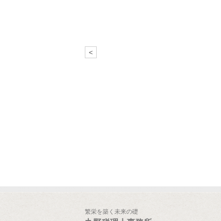
<
繁栄を築く未来の礎