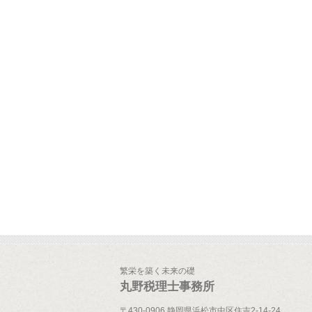
繁栄を築く未来の礎
丸野税理士事務所
〒430-0906 静岡県浜松市中区住吉2-14-24