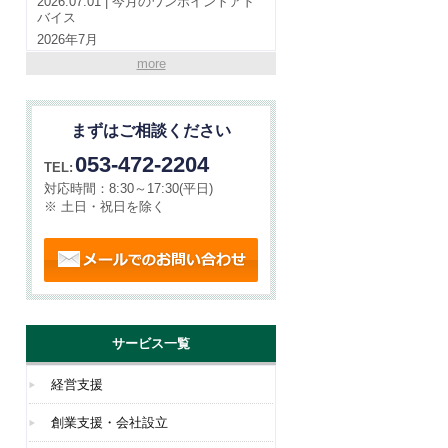
2026.07.01 | 今月のワンポイントアド
バイス
2026年7月
more
2026.07.01 | やらまいか通信
VOL190(令和8年7月号）
まずはご相談ください
2026.06.01 | 今月のワンポイントアド
バイス
053-472-2204
TEL:
2026年6月
対応時間：
8:30～17:30(平日)
※ 土日・祝日を除く
メールでのお問い合わせ
サービス一覧
経営支援
創業支援・会社設立