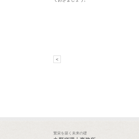
<
繁栄を築く未来の礎