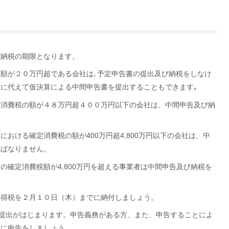
び納税の期限となります。
額が２０万円超である会社は､予定申告書の提出及び納税をしなけ
出に代えて仮決算による中間申告書を提出することもできます｡
定消費税の額が４８万円超４００万円以下の会社は、中間申告及び納
。
期における確定消費税の額が
400
万円超
4,800
万円以下の会社は、中
ればなりません。
間の確定消費税額が
4,800
万円を超える事業者は中間申告及び納税を
所得税を２月１０日（木）までに納付しましょう。
提出がはじまります。申告義務がある方、また、申告することによ
めに申告をしましょう。