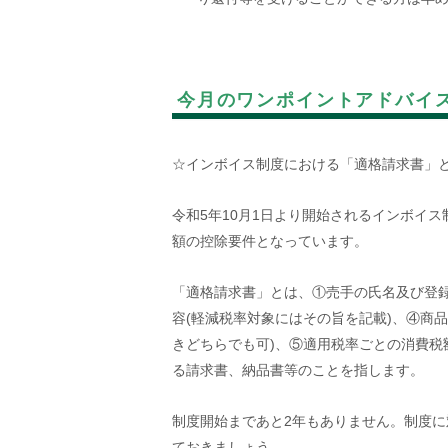
今月のワンポイントアドバイ
☆インボイス制度における「適格請求書」
令和
5
年
10
月
1
日より開始されるインボイス
額の控除要件となっています。
「適格請求書」とは、①売手の氏名及び登
容
(
軽減税率対象にはその旨を記載
)
、④商品
きどちらでも可
)
、⑤適用税率ごとの消費税
る請求書、納品書等のことを指します。
制度開始まであと
2
年もありません。制度に
ておきましょう。