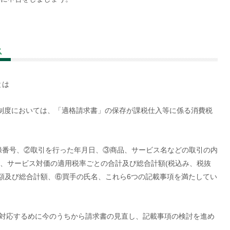
ス
とは
制度においては、「適格請求書」の保存が課税仕入等に係る消費税
録番号、②取引を行った年月日、③商品、サービス名などの取引の内
、サービス対価の適用税率ごとの合計及び総合計額
(
税込み、税抜
額及び総合計額、⑥買手の氏名、これら
6
つの記載事項を満たしてい
対応するめに今のうちから請求書の見直し、記載事項の検討を進め