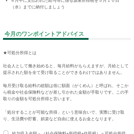
４月中に支払われた給与等に係る源泉所得税を５月１０日
（水）までに納付しましょう
今月のワンポイントアドバイス
★可処分所得とは
社会人として働き始めると、毎月給料がもらえますが、月給として
提示された額を全て受け取ることができるわけではありません。
毎月受け取る給料の総額は俗に額面（がくめん）と呼ばれ、そこか
ら税金や社会保険料などが差し引かれた金額が手取りです。この手
取りの金額を可処分所得と言います。
「処分することが可能な所得」という意味合いで、実際に受け取
り、生活費や貯蓄、娯楽など自由に使えるお金となります。
〇
給与収入金額－（社会保険料+所得税+住民税）＝可処分所得